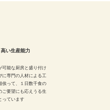
高い生産能力
が可能な厨房と盛り付け
びに専門の人材による工
相俟って、１日数千食の
のご要望にも応えうる生
とっています